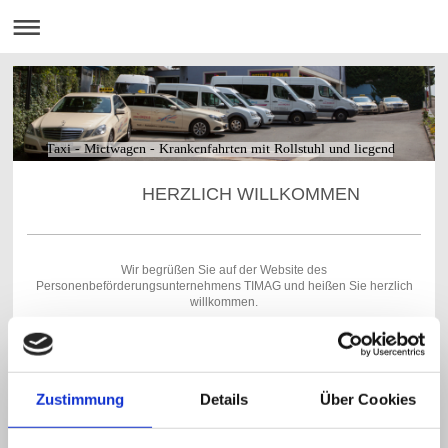
Taxi - Mietwagen - Krankenfahrten mit Rollstuhl und liegend
HERZLICH WILLKOMMEN
Wir begrüßen Sie auf der Website des
Personenbeförderungsunternehmens TIMAG und heißen Sie herzlich
willkommen.
Ob Fahrten innerhalb und außerhalb des Landkreises Cham,
Krankentransporte liegend (ohne Fachpersonal), nicht umsetzbar mit
Rollstuhl oder sitzend, Lotsendienste, Besorgungs- oder Kurierfahrten -
wir sind immer Ihr kompetenter und freundlicher Ansprechpartner im
Herzen von Roding.
Zustimmung
Details
Über Cookies
Auf den folgenden Seiten können Sie sich ausführlich über uns und
unsere Leistungen informieren.