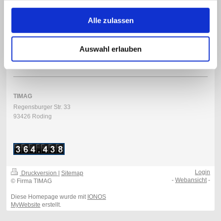
Montag-Freitag von 6 - 18.00 Uhr
Alle zulassen
Samstag von 6-14 Uhr
unter
09461/
94240
erreichbar
Auswahl erlauben
TIMAG
Regensburger Str. 33
93426 Roding
Login
Druckversion
|
Sitemap
-
Webansicht
-
© Firma TIMAG
Diese Homepage wurde mit
IONOS
MyWebsite
erstellt.