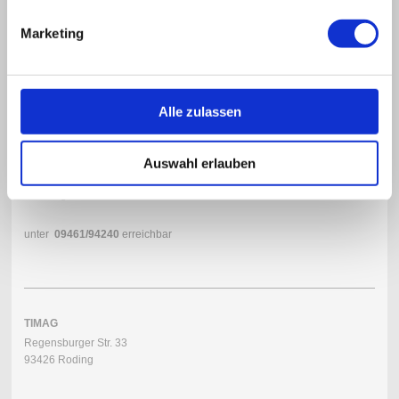
Marketing
Taxi bestellen
Alle zulassen
Wir sind
Auswahl erlauben
Montag-Freitag von 6 - 18.00 Uhr
Samstag von 6-14 Uhr
unter
09461/
94240
erreichbar
TIMAG
Regensburger Str. 33
93426 Roding