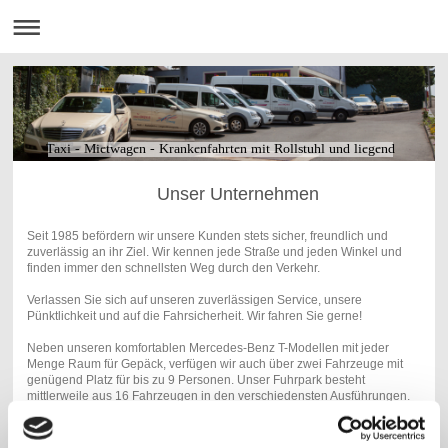
Taxi - Mietwagen - Krankenfahrten mit Rollstuhl und liegend
Unser Unternehmen
Seit 1985 befördern wir unsere Kunden stets sicher, freundlich und
zuverlässig an ihr Ziel. Wir kennen jede Straße und jeden Winkel und
finden immer den schnellsten Weg durch den Verkehr.
Verlassen Sie sich auf unseren zuverlässigen Service, unsere
Pünktlichkeit und auf die Fahrsicherheit. Wir fahren Sie gerne!
Neben unseren komfortablen Mercedes-Benz T-Modellen mit jeder
Menge Raum für Gepäck, verfügen wir auch über zwei Fahrzeuge mit
genügend Platz für bis zu 9 Personen. Unser Fuhrpark besteht
mittlerweile aus 16 Fahrzeugen in den verschiedensten Ausführungen.
Rollstuhlfahrer können bequem über eine Rampe in den Fahrgastraum
gelangen. Extra Haltevorrichtungen sorgen für eine sichere und