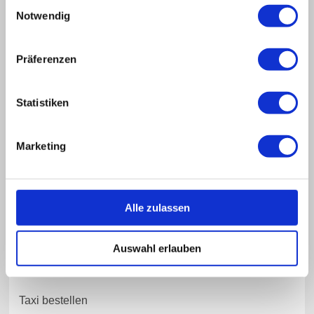
Einwilligungsauswahl
Wir sind ein langjähriger Ansprechpartner der Kliniken und
Notwendig
Rehabilitationszentren im Landkreis Cham und der näheren
Umgebung.
Präferenzen
Die Abrechnung erfolgt direkt zwischen unserem Fuhrunternehmen
und den entsprechenden Kostenträgern.
Von Ihnen benötigen wir lediglich eine ärztliche Verordnung.
Statistiken
Damit wir uns auf Ihre Anforderungen vorab einstellen können,
bitten wir Sie um eine frühzeitige Taxireservierung unter
+49 9461 94240
Marketing
Alle zulassen
Auswahl erlauben
Taxi bestellen