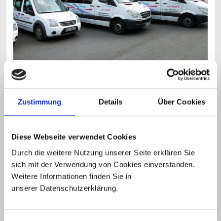
Zustimmung
Details
Über Cookies
Unsere Krankentransporte erleichtern Ihnen die problemlose Anfahrt
zum Arzt oder in ein Krankenhaus. Bei Ihrer Krankenkasse können Sie
Diese Webseite verwendet Cookies
hierzu speziell eine Genehmigung beantragen, die Sie unserem
Taxifahrer vorzeigen.
Durch die weitere Nutzung unserer Seite erklären Sie
sich mit der Verwendung von Cookies einverstanden.
Als Krankentransporte gelten folgende Fahrten:
Weitere Informationen finden Sie in
zu ambulanten Behandlungen
zu ambulanten Operationen oder in Tageskliniken
unserer Datenschutzerklärung.
zu stationären Behandlungen
zu Strahlen- oder Chemotherapien
Diese Beförderungen beantragen Sie bitte bei Ihrer Krankenkasse!