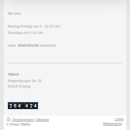
Wir sind
Montag-Freitag von 6 - 18.00 Uhr
Samstag von 6-14 Uhr
unter
09461/
94240
erreichbar
TIMAG
Regensburger Str. 33
93426 Roding
Login
Druckversion
|
Sitemap
-
Webansicht
-
© Firma TIMAG